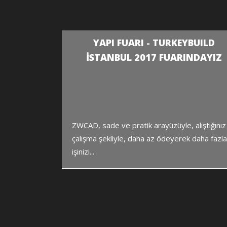
YAPI FUARI - TURKEYBUILD
İSTANBUL 2017 FUARINDAYIZ
ZWCAD, sade ve pratik arayüzüyle, alıştığınız
çalışma şekliyle, daha az ödeyerek daha fazl
işinizi...