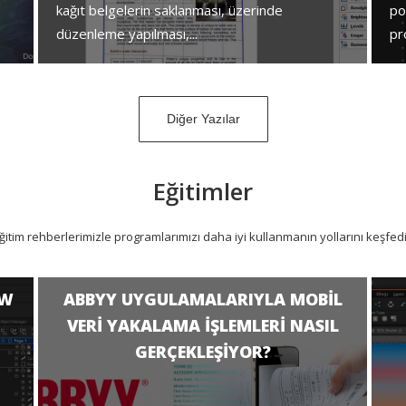
kağıt belgelerin saklanması, üzerinde
po
düzenleme yapılması,...
pr
Diğer Yazılar
Eğitimler
ğitim rehberlerimizle programlarımızı daha iyi kullanmanın yollarını keşfed
AW
ABBYY UYGULAMALARIYLA MOBIL
VERI YAKALAMA IŞLEMLERI NASIL
GERÇEKLEŞIYOR?