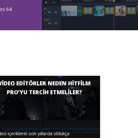
ni 64
VIDEO EDITÖRLER NEDEN HITFILM
PRO’YU TERCIH ETMELILER?
deo içeriklerin son yıllarda oldukça