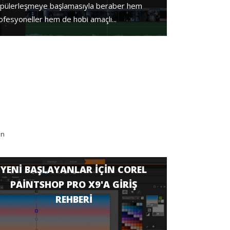
pülerleşmeye başlamasıyla beraber hem
ofesyoneller hem de hobi amaçlı...
in
YENI BAŞLAYANLAR IÇIN COREL
PAINTSHOP PRO X9'A GIRIŞ
REHBERI