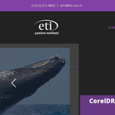
0 (212) 212 9802
|
info@eti.com.tr
ANA
CorelDR