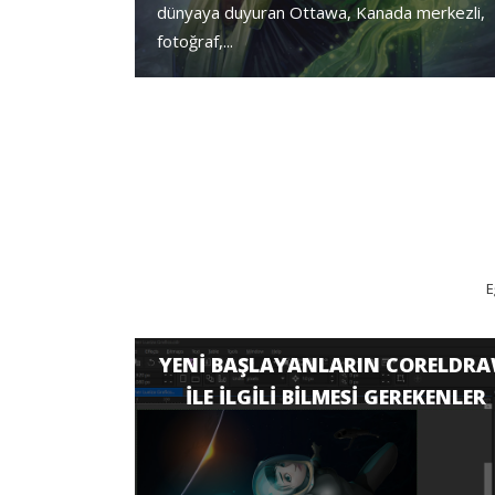
dünyaya duyuran Ottawa, Kanada merkezli,
fotoğraf,...
E
YENI BAŞLAYANLARIN CORELDR
ILE ILGILI BILMESI GEREKENLER