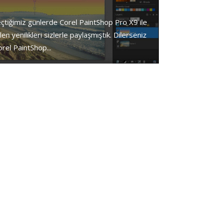
çtiğimiz günlerde Corel PaintShop Pro X9 ile
len yenilikleri sizlerle paylaşmıştık. Dilerseniz
orel PaintShop...
yönelik 30’a yakın