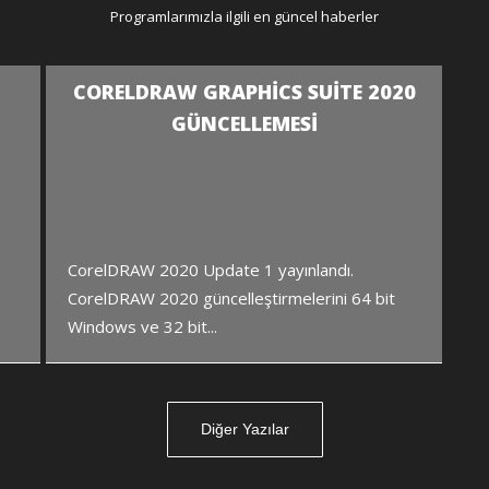
Programlarımızla ilgili en güncel haberler
CORELDRAW GRAPHICS SUITE 2020
GÜNCELLEMESI
CorelDRAW 2020 Update 1 yayınlandı.
a
CorelDRAW 2020 güncelleştirmelerini 64 bit
Windows ve 32 bit...
Diğer Yazılar