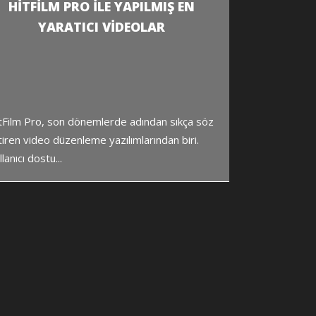
HITFILM PRO ILE YAPILMIŞ EN
YARATICI VIDEOLAR
tFilm Pro, son dönemlerde adından sıkça söz
tiren video düzenleme yazılımlarından biri.
lanıcı dostu...