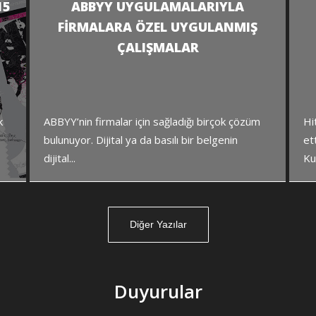
15
ABBYY UYGULAMALARIYLA
FIRMALARA ÖZEL UYGULANMIŞ
ÇALIŞMALAR
k
ABBYY’nin firmalar için sağladığı birçok çözüm
Hi
bulunuyor. Dijital ya da basılı bir belgenin
et
dijital...
Kul
Diğer Yazılar
Duyurular