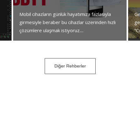
Mobil cihazların günlük hayatımıza fazlasıyla
Ge
girmesiyle beraber bu cihazlar üzerinden hızlı
ge
çözümlere ulaşmak istiyoruz....
“C
Diğer Rehberler
PROGRAMLARIMIZ HAKKINDA
zi olarak, hem profesyonellere hem de kişisel kullanıma 