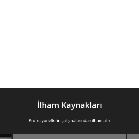
in ürünlerini sunmaktayız.
arklı eğitimi, duyuruyu, ilham kaynağını ve program özellikleri
ruz. Eğer programlarımız ve ürünlerimiz hakkında detaylı bilg
anslı olarak satın almak isterseniz, aşağıdaki bağlantılara tık
Detaylı Bilgi Alın
Satın Alın
İlham Kaynakları
Profesyonellerin çalışmalarından ilham alın