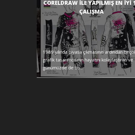
CORELDRAW ILE YAPILMIŞ EN IYI 
ÇALIŞMA
1989 yılında piyasa çıkmasının ardından birço
grafik tasarımcısının hayatını kolaylaştıran ve
günümüzde de bu...