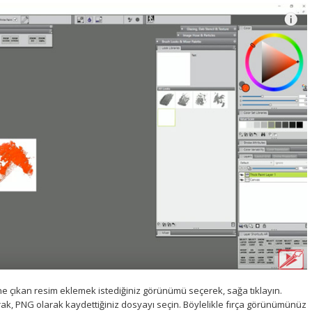
çıkan resim eklemek istediğiniz görünümü seçerek, sağa tıklayın.
ak, PNG olarak kaydettiğiniz dosyayı seçin. Böylelikle fırça görünümünüz