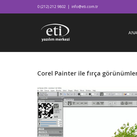
0 (212) 212 9802
|
info@eti.com.tr
ANA
Corel Painter ile fırça görünümler
View
Larger
Image