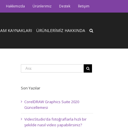
Hakkımızda
Ürünlerimiz
Destek
İletişim
HAM KAYNAKLARI
ÜRÜNLERİMİZ HAKKINDA
Son Yazılar
CorelDRAW Graphics Suite 2020
Güncellemesi
VideoStudio’da fotoğraflarla hızlı bir
şekilde nasıl video yapabilirsiniz?