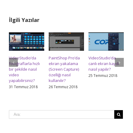
Paintshop
Pro
X9’da
fotoğraf
İlgili Yazılar
koleksiyonları
oluşturma
ve
navigasyon
ipuçları
için
VideoStudio’da
PaintShop Pro’da
VideoStudio’da
Pa
fotoğraflarla hızlı
ekran yakalama
canlı ekran kaydı
re
bir şekilde nasıl
(Screen Capture)
nasıl yapılır?
na
video
özelliği nasıl
ed
25 Temmuz 2018
yapabilirsiniz?
kullanılır?
24
31 Temmuz 2018
26 Temmuz 2018