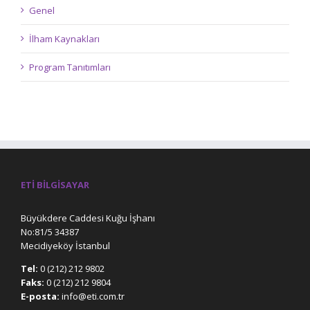
Genel
İlham Kaynakları
Program Tanıtımları
ETI BILGISAYAR
Büyükdere Caddesi Kuğu İşhanı
No:81/5 34387
Mecidiyeköy İstanbul
Tel:
0 (212) 212 9802
Faks:
0 (212) 212 9804
E-posta:
info@eti.com.tr