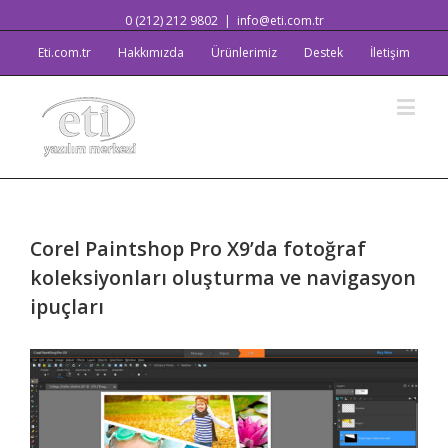
0 (212) 212 9802
|
info@eti.com.tr
Eti.com.tr
Hakkımızda
Ürünlerimiz
Destek
İletişim
Corel Paintshop Pro X9’da fotoğraf
koleksiyonları oluşturma ve navigasyon
ipuçları
View
Larger
Image