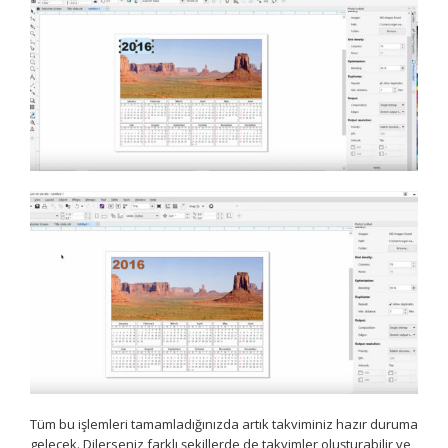
Tüm bu işlemleri tamamladığınızda artık takviminiz hazır duruma
gelecek. Dilerseniz farklı şekillerde de takvimler oluşturabilir ve