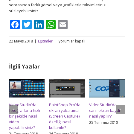
sonrasında farklı görsel veya grafiklerle takvimlerinizi
süsleyebilirsiniz.
Facebook
Twitter
LinkedIn
WhatsApp
Email
CorelDRAW
22 Mayıs 2018
|
Eğitimler
|
yorumlar kapalı
X8’de
takvim
nasıl
oluşturulur
İlgili Yazılar
(Calendar
Wizard)
–
2.
Bölüm
için
VideoStudio’da
PaintShop Pro’da
VideoStudio’da
Pa
fotoğraflarla hızlı
ekran yakalama
canlı ekran kaydı
re
bir şekilde nasıl
(Screen Capture)
nasıl yapılır?
na
video
özelliği nasıl
ed
25 Temmuz 2018
yapabilirsiniz?
kullanılır?
24
31 Temmuz 2018
26 Temmuz 2018