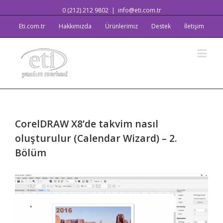
0 (212) 212 9802
|
info@eti.com.tr
Eti.com.tr
Hakkımızda
Ürünlerimiz
Destek
İletişim
CorelDRAW X8’de takvim nasıl
oluşturulur (Calendar Wizard) – 2.
Bölüm
View
Larger
Image