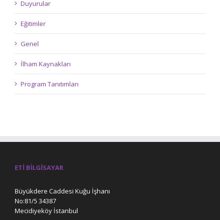
Duyurular
Eğitimler
Genel
İlham Kaynakları
Program Tanıtımları
ETI BILGISAYAR
Büyükdere Caddesi Kuğu İşhanı
No:81/5 34387
Mecidiyeköy İstanbul