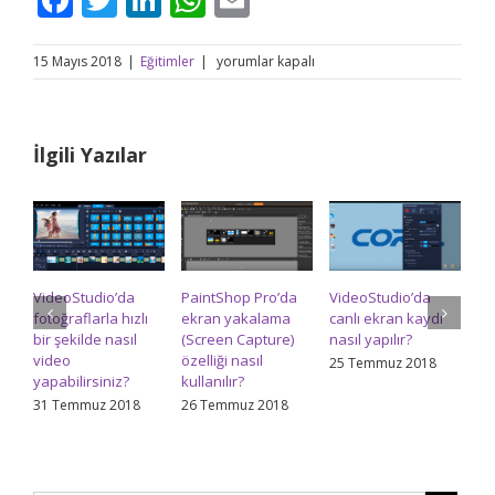
PaintShop
15 Mayıs 2018
|
Eğitimler
|
yorumlar kapalı
Pro
2018’de
fotoğrafları
kesme
İlgili Yazılar
(Crop)
işlemi
nasıl
yapılır?
için
VideoStudio’da
PaintShop Pro’da
VideoStudio’da
Pa
fotoğraflarla hızlı
ekran yakalama
canlı ekran kaydı
re
bir şekilde nasıl
(Screen Capture)
nasıl yapılır?
na
video
özelliği nasıl
ed
25 Temmuz 2018
yapabilirsiniz?
kullanılır?
24
31 Temmuz 2018
26 Temmuz 2018