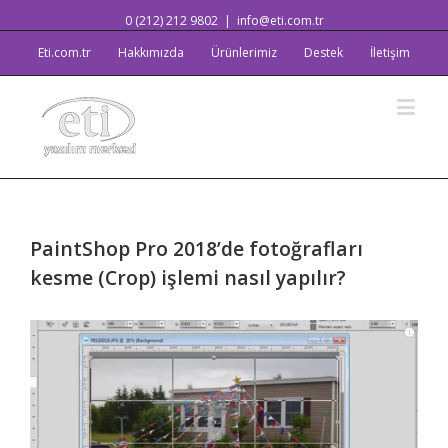
0 (212) 212 9802
|
info@eti.com.tr
Eti.com.tr
Hakkımızda
Ürünlerimiz
Destek
İletişim
PaintShop Pro 2018’de fotoğrafları
kesme (Crop) işlemi nasıl yapılır?
View
Larger
Image