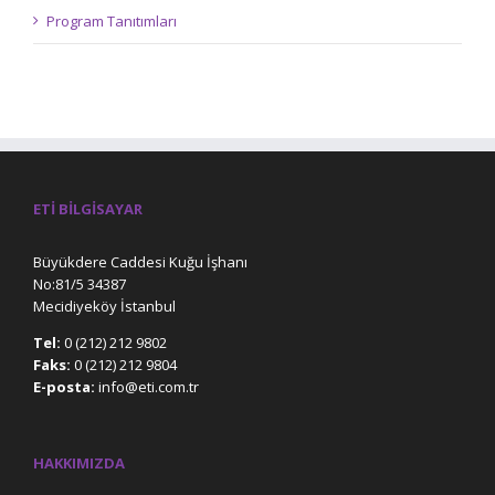
Program Tanıtımları
ETI BILGISAYAR
Büyükdere Caddesi Kuğu İşhanı
No:81/5 34387
Mecidiyeköy İstanbul
Tel:
0 (212) 212 9802
Faks:
0 (212) 212 9804
E-posta:
info@eti.com.tr
HAKKIMIZDA