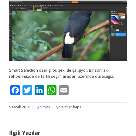
Smart Selection özelliği bu şekilde çalışıyor. Bir sonraki
rehberimizde de farklı seçim araçları üzerinde duracağız.
Facebook
Twitter
LinkedIn
WhatsApp
Email
PaintShop
9 Ocak 2018
|
Eğitimler
|
yorumlar kapalı
Pro’da
seçim
araçları
nasıl
İlgili Yazılar