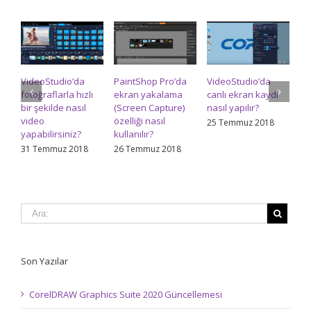
kullanılır
–
2.
Bölüm
(Smart
Selection)
VideoStudio’da
PaintShop Pro’da
VideoStudio’da
Pa
için
fotoğraflarla hızlı
ekran yakalama
canlı ekran kaydı
re
bir şekilde nasıl
(Screen Capture)
nasıl yapılır?
na
video
özelliği nasıl
ed
25 Temmuz 2018
yapabilirsiniz?
kullanılır?
24
31 Temmuz 2018
26 Temmuz 2018
Son Yazılar
CorelDRAW Graphics Suite 2020 Güncellemesi