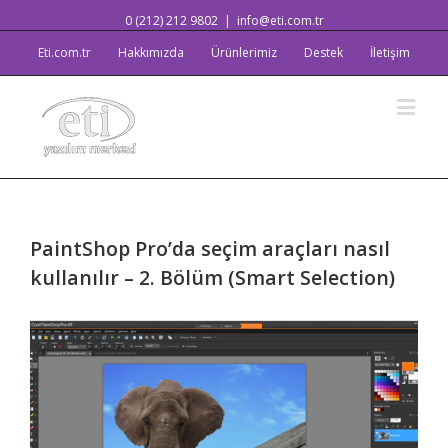
0 (212) 212 9802
|
info@eti.com.tr
Eti.com.tr
Hakkımızda
Ürünlerimiz
Destek
İletişim
PaintShop Pro’da seçim araçları nasıl
kullanılır – 2. Bölüm (Smart Selection)
View
Larger
Image