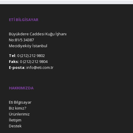
ETI BILGISAYAR
Büyükdere Caddesi Kuğu İşhanı
No:81/5 34387
Mecidiyeköy İstanbul
Tel:
0 (212) 212 9802
Faks:
0 (212) 212 9804
E-posta:
info@eti.com.tr
HAKKIMIZDA
Eti Bilgisayar
Biz kimiz?
Ürünlerimiz
İletişim
Destek