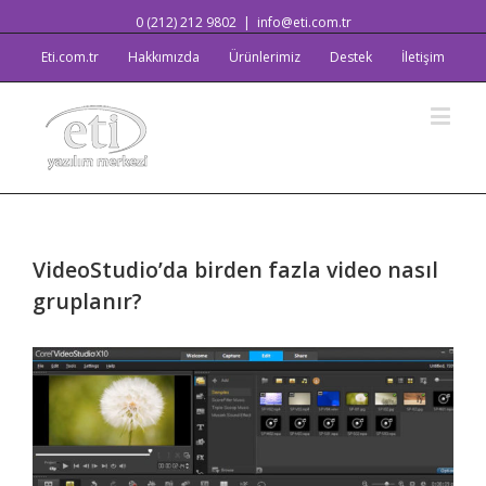
0 (212) 212 9802
|
info@eti.com.tr
Eti.com.tr
Hakkımızda
Ürünlerimiz
Destek
İletişim
VideoStudio’da birden fazla video nasıl
gruplanır?
View
Larger
Image