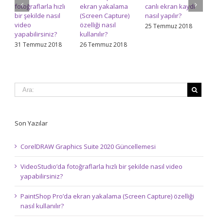
fotoğraflarla hızlı
ekran yakalama
canlı ekran kaydı
re
bir şekilde nasıl
(Screen Capture)
nasıl yapılır?
na
video
özelliği nasıl
ed
25 Temmuz 2018
yapabilirsiniz?
kullanılır?
24
31 Temmuz 2018
26 Temmuz 2018
Son Yazılar
CorelDRAW Graphics Suite 2020 Güncellemesi
VideoStudio’da fotoğraflarla hızlı bir şekilde nasıl video
yapabilirsiniz?
PaintShop Pro’da ekran yakalama (Screen Capture) özelliği
nasıl kullanılır?