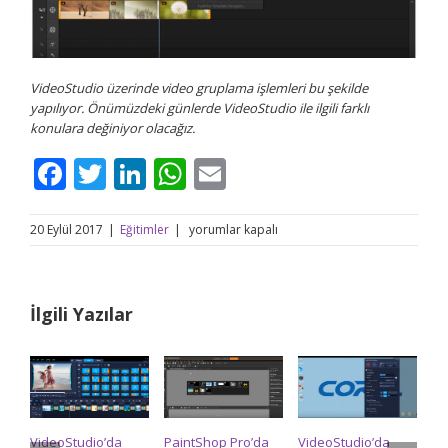
VideoStudio üzerinde video gruplama işlemleri bu şekilde
yapılıyor. Önümüzdeki günlerde VideoStudio ile ilgili farklı
konulara değiniyor olacağız.
Facebook
Twitter
LinkedIn
WhatsApp
Email
VideoStudio’da
20 Eylül 2017
|
Eğitimler
|
yorumlar kapalı
birden
fazla
video
nasıl
İlgili Yazılar
gruplanır?
için
VideoStudio’da
PaintShop Pro’da
VideoStudio’da
Pa