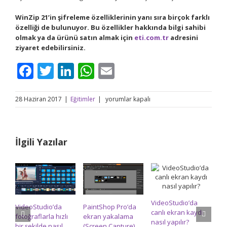
WinZip 21’in şifreleme özelliklerinin yanı sıra birçok farklı
özelliği de bulunuyor. Bu özellikler hakkında bilgi sahibi
olmak ya da ürünü satın almak için
eti.com.tr
adresini
ziyaret edebilirsiniz.
Facebook
Twitter
LinkedIn
WhatsApp
Email
WinZip
28 Haziran 2017
|
Eğitimler
|
yorumlar kapalı
21
ile
dosya
şifreleme
İlgili Yazılar
işlemlerinizi
nasıl
yapabilirsiniz?
için
VideoStudio’da
VideoStudio’da
PaintShop Pro’da
Pa
canlı ekran kaydı
fotoğraflarla hızlı
ekran yakalama
re
nasıl yapılır?
bir şekilde nasıl
(Screen Capture)
na