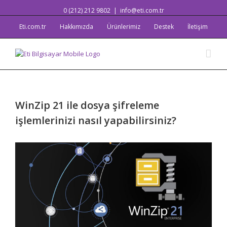
0 (212) 212 9802
|
info@eti.com.tr
Eti.com.tr
Hakkımızda
Ürünlerimiz
Destek
İletişim
WinZip 21 ile dosya şifreleme
işlemlerinizi nasıl yapabilirsiniz?
View
Larger
Image