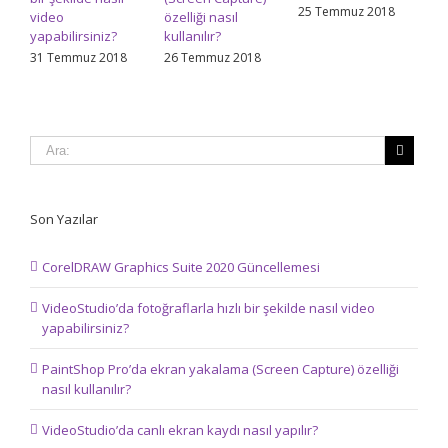
25 Temmuz 2018
video
özelliği nasıl
ed
yapabilirsiniz?
kullanılır?
24
31 Temmuz 2018
26 Temmuz 2018
Son Yazılar
CorelDRAW Graphics Suite 2020 Güncellemesi
VideoStudio’da fotoğraflarla hızlı bir şekilde nasıl video
yapabilirsiniz?
PaintShop Pro’da ekran yakalama (Screen Capture) özelliği
nasıl kullanılır?
VideoStudio’da canlı ekran kaydı nasıl yapılır?