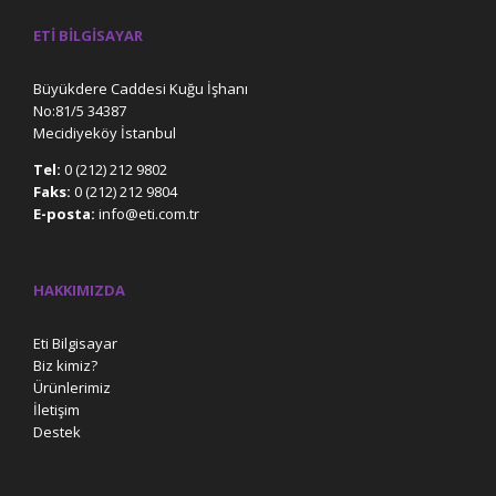
ETI BILGISAYAR
Büyükdere Caddesi Kuğu İşhanı
No:81/5 34387
Mecidiyeköy İstanbul
Tel:
0 (212) 212 9802
Faks:
0 (212) 212 9804
E-posta:
info@eti.com.tr
HAKKIMIZDA
Eti Bilgisayar
Biz kimiz?
Ürünlerimiz
İletişim
Destek